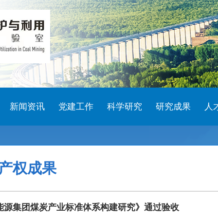
新闻资讯
党建工作
科学研究
研究成果
人
产权成果
能源集团煤炭产业标准体系构建研究》通过验收