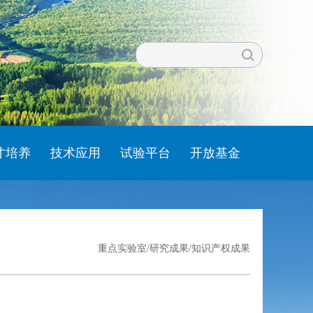
才培养
技术应用
试验平台
开放基金
重点实验室
/
研究成果
/知识产权成果