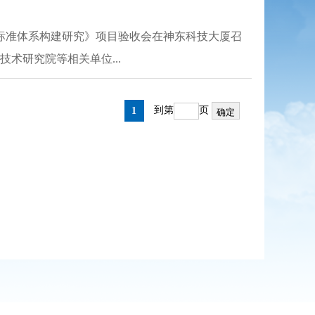
业标准体系构建研究》项目验收会在神东科技大厦召
术研究院等相关单位...
到第
页
1