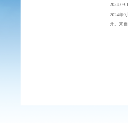
2024-09-
2024
开。来自